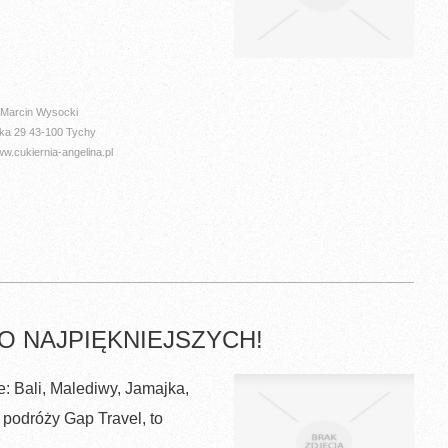
Marcin Wysocki
ska 29 43-100 Tychy
.cukiernia-angelina.pl
O NAJPIĘKNIEJSZYCH!
e: Bali, Malediwy, Jamajka,
 podróży Gap Travel, to