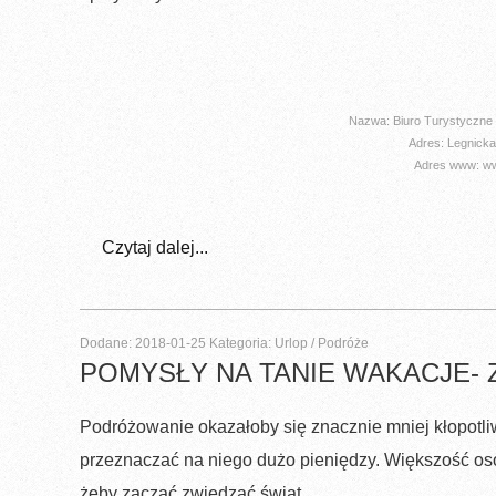
Nazwa: Biuro Turystyczn
Adres: Legnicka
Adres www: www
Czytaj dalej...
Dodane: 2018-01-25
Kategoria: Urlop / Podróże
POMYSŁY NA TANIE WAKACJE- 
Podróżowanie okazałoby się znacznie mniej kłopotliw
przeznaczać na niego dużo pieniędzy. Większość osó
żeby zacząć zwiedzać świat,...