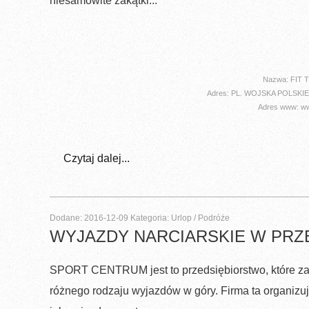
niesamowite zakątki...
Nazwa: FIT
Adres: PL. WOJSKA POLSKIE
Adres www: www
Czytaj dalej...
Dodane: 2016-12-09
Kategoria: Urlop / Podróże
WYJAZDY NARCIARSKIE W PRZ
SPORT CENTRUM jest to przedsiębiorstwo, które za
różnego rodzaju wyjazdów w góry. Firma ta organizu