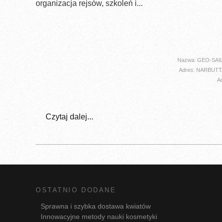
organizacja rejsów, szkoleń i...
Nazwa: GEO-SAI
Adres: NARBUTT
A
Czytaj dalej...
OSTATNIO DODANE
Sprawna i szybka dostawa kwiatów
Innowacyjne metody nauki kosmetyki