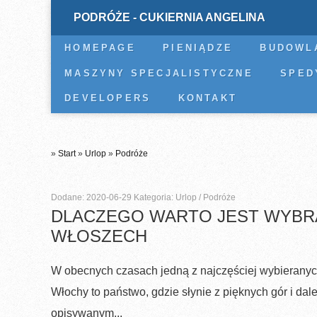
PODRÓŻE - CUKIERNIA ANGELINA
HOMEPAGE
PIENIĄDZE
BUDOWL
MASZYNY SPECJALISTYCZNE
SPED
DEVELOPERS
KONTAKT
»
Start
»
Urlop
»
Podróże
Dodane: 2020-06-29
Kategoria: Urlop / Podróże
DLACZEGO WARTO JEST WYBR
WŁOSZECH
W obecnych czasach jedną z najczęściej wybieranych
Włochy to państwo, gdzie słynie z pięknych gór i dal
opisywanym...