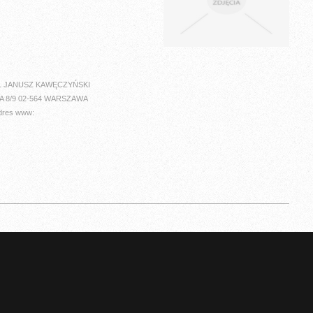
L JANUSZ KAWĘCZYŃSKI
A 8/9 02-564 WARSZAWA
dres www: