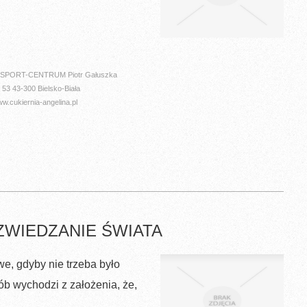
e SPORT-CENTRUM Piotr Gałuszka
 53 43-300 Bielsko-Biała
.cukiernia-angelina.pl
ZWIEDZANIE ŚWIATA
e, gdyby nie trzeba było
b wychodzi z założenia, że,