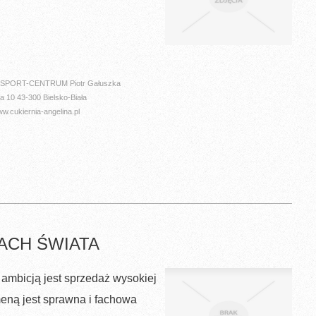
e SPORT-CENTRUM Piotr Gałuszka
a 10 43-300 Bielsko-Biała
.cukiernia-angelina.pl
ACH ŚWIATA
 ambicją jest sprzedaż wysokiej
meną jest sprawna i fachowa