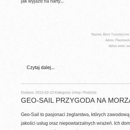
jak wyjazd na narty...
Nazwa: Biuro Turystyczn
Adres: Piastowsk
Adres www: www
Czytaj dalej...
Dodane: 2015-02-23
Kategoria: Urlop / Podróże
GEO-SAIL PRZYGODA NA MORZ
Geo-Sail to pasjonaci żeglarstwa, których zawodową
jakości usług oraz niepowtarzalnych wrażeń. Ich do