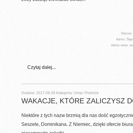
Nazwa: 
Adres: Ślą
Adres www: www
Czytaj dalej...
Dodane: 2017-09-28
Kategoria: Urlop / Podróże
WAKACJE, KTÓRE ZALICZYSZ D
Niektóre z tych nazw brzmią dla nas dość egzotyczni
Seszele, Dominikana. Z Niemiec, dzięki ofercie biura