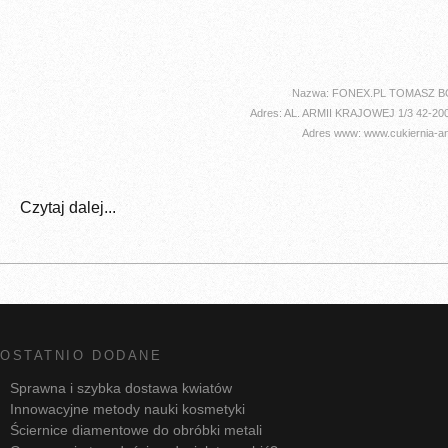
Nazwa: FONEX.PL TOMASZ 
Adres: AL. ARMII KRAJOWEJ 1/3 42
Adres www: www.cukiernia-ang
Czytaj dalej...
OSTATNIO DODANE
Sprawna i szybka dostawa kwiatów
Innowacyjne metody nauki kosmetyki
Ściernice diamentowe do obróbki metali