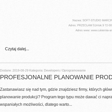
Nazwa: SOFT-STUDIO MARCI
Adres: PRZECŁAW 51A lok.9 72-
Adres www: www.cukiernia-ang
Czytaj dalej...
Dodane: 2019-08-29
Kategoria: Developers / Oprogramowanie
PROFESJONALNE PLANOWANIE PROD
Zastanawiasz się nad tym, gdzie znajdziesz firmy, których głó
planowanie produkcji? Program tego typu może dawać ci napr
wspaniałych możliwości, dlatego warto...