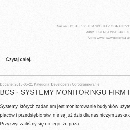
Nazwa: HOSTELSYSTEM SPÓŁKA Z OGRANICZ
Adres: DOLNEJ WSI 5 44-100
Adres www: www.cukiernia-ang
Czytaj dalej...
Dodane: 2015-05-21
Kategoria: Developers / Oprogramowanie
BCS - SYSTEMY MONITORINGU FIRM
Systemy, których zadaniem jest monitorowanie budynków użyte
placów i przedsiębiorstw, nie są już dziś dla nas niczym zaska
Przyzwyczailiśmy się do tego, że poza...