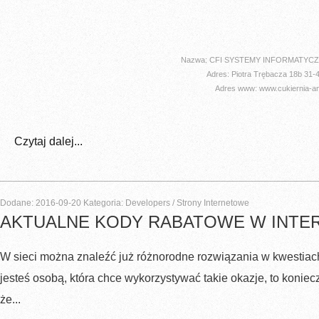
Nazwa: CFI SYSTEMY INFORMATYC
Adres: Piotra Trębacza 18b 31-
Adres www: www.cukiernia-ang
Czytaj dalej...
Dodane: 2016-09-20
Kategoria: Developers / Strony Internetowe
AKTUALNE KODY RABATOWE W INTE
W sieci można znaleźć już różnorodne rozwiązania w kwestiach
jesteś osobą, która chce wykorzystywać takie okazje, to koniec
że...