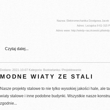
Nazwa: Elektromechanika Dzwigowa Jacek R
Adres: Leżajska 9 61-315 
Adres www: http://windy-raczkowski.pl/wind
Czytaj dalej...
Dodane: 2021-10-07
Kategoria: Budowlanka / Projektowanie
MODNE WIATY ZE STALI
Nasze projekty stalowe to nie tylko wysokiej jakości hale, ale t
wiaty stalowe i inne podobne budynki. Wszystkie nasze konstr
zgodnie...