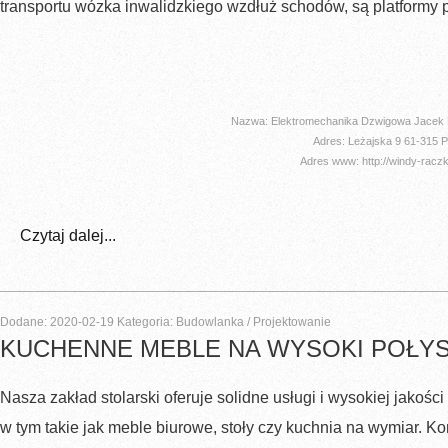
transportu wózka inwalidzkiego wzdłuż schodów, są platformy 
Nazwa: Elektromechanika Dzwigowa Jacek R
Adres: Leżajska 9 61-315 
Adres www: http://windy-raczk
Czytaj dalej...
Dodane: 2020-02-19
Kategoria: Budowlanka / Projektowanie
KUCHENNE MEBLE NA WYSOKI POŁY
Nasza zakład stolarski oferuje solidne usługi i wysokiej jakośc
w tym takie jak meble biurowe, stoły czy kuchnia na wymiar. Koni