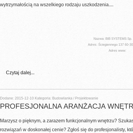
wytrzymałością na wszelkiego rodzaju uszkodzenia....
Nazwa: BIB SYSTEMS Sp. z
Adres: Ściegiennego 137 60-3
Adres www:
Czytaj dalej...
Dodane: 2015-12-10
Kategoria: Budowlanka / Projektowanie
PROFESJONALNA ARANŻACJA WNĘTRZ
Marzysz o pięknym, a zarazem funkcjonalnym wnętrzu? Szuka
rozwiązań w doskonałej cenie? Zgłoś się do profesjonalisty, k