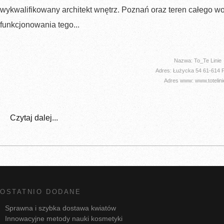
wykwalifikowany architekt wnętrz. Poznań oraz teren całego
funkcjonowania tego...
Nazwa: To_Te Linie
Adres: Łużycka 54 61-614 
Adres www: www.totelinie
Czytaj dalej...
OSTATNIO DODANE
Sprawna i szybka dostawa kwiatów
Innowacyjne metody nauki kosmetyki