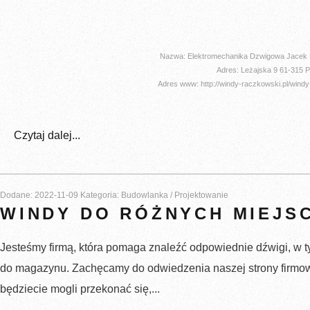
Nazwa: Elektromechanika Dzwigowa Jacek R
Adres: Leżajska 9 61-315 
Adres www: http://windy-raczkowski.pl/wind
Czytaj dalej...
Dodane: 2022-11-09
Kategoria: Budowlanka / Projektowanie
WINDY DO RÓŻNYCH MIEJS
Jesteśmy firmą, która pomaga znaleźć odpowiednie dźwigi, w 
do magazynu. Zachęcamy do odwiedzenia naszej strony firmow
będziecie mogli przekonać się,...