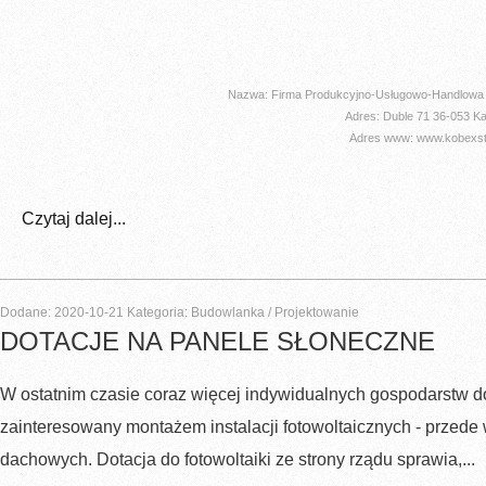
Nazwa: Firma Produkcyjno-Usługowo-Handlowa
Adres: Duble 71 36-053 K
Adres www: www.kobexsta
Czytaj dalej...
Dodane: 2020-10-21
Kategoria: Budowlanka / Projektowanie
DOTACJE NA PANELE SŁONECZNE
W ostatnim czasie coraz więcej indywidualnych gospodarstw 
zainteresowany montażem instalacji fotowoltaicznych - przede w
dachowych. Dotacja do fotowoltaiki ze strony rządu sprawia,...