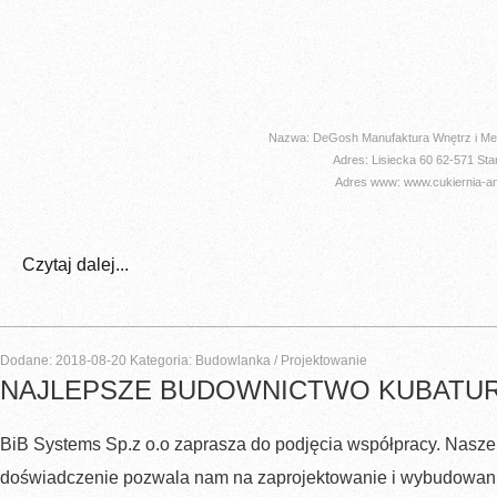
Nazwa: DeGosh Manufaktura Wnętrz i 
Adres: Lisiecka 60 62-­571 Sta
Adres www: www.cukiernia-ang
Czytaj dalej...
Dodane: 2018-08-20
Kategoria: Budowlanka / Projektowanie
NAJLEPSZE BUDOWNICTWO KUBATU
BiB Systems Sp.z o.o zaprasza do podjęcia współpracy. Nasze 
doświadczenie pozwala nam na zaprojektowanie i wybudowani