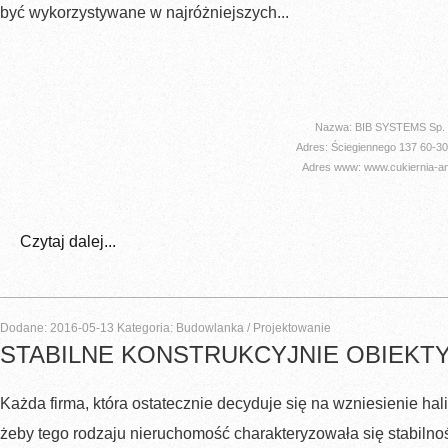
być wykorzystywane w najróżniejszych...
Nazwa: BIB SYSTEMS Sp. z
Adres: Ściegiennego 137 60-3
Adres www: www.cukiernia-ang
Czytaj dalej...
Dodane: 2016-05-13
Kategoria: Budowlanka / Projektowanie
STABILNE KONSTRUKCYJNIE OBIEK
Każda firma, która ostatecznie decyduje się na wzniesienie ha
żeby tego rodzaju nieruchomość charakteryzowała się stabilnoś