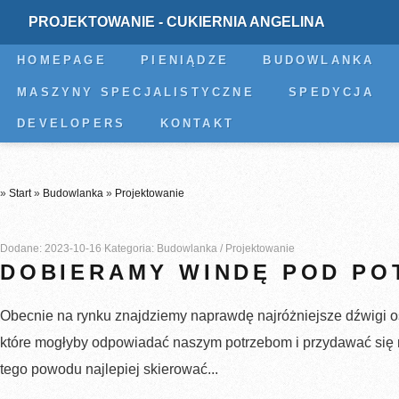
PROJEKTOWANIE - CUKIERNIA ANGELINA
HOMEPAGE
PIENIĄDZE
BUDOWLANKA
MASZYNY SPECJALISTYCZNE
SPEDYCJA
DEVELOPERS
KONTAKT
»
Start
»
Budowlanka
»
Projektowanie
Dodane: 2023-10-16
Kategoria: Budowlanka / Projektowanie
DOBIERAMY WINDĘ POD PO
Obecnie na rynku znajdziemy naprawdę najróżniejsze dźwigi
które mogłyby odpowiadać naszym potrzebom i przydawać się 
tego powodu najlepiej skierować...