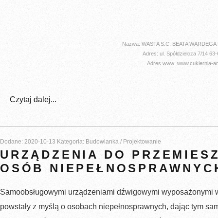
Nazwa: WASTA S.C. BEATA WARDĘG
Adres: ul. Spółdzielcza 7/14 63
Adres www: www.cukiernia-ang
Czytaj dalej...
Dodane: 2020-10-13
Kategoria: Budowlanka / Projektowanie
URZĄDZENIA DO PRZEMIESZ
OSÓB NIEPEŁNOSPRAWNYC
Samoobsługowymi urządzeniami dźwigowymi wyposażonymi w
powstały z myślą o osobach niepełnosprawnych, dając tym s