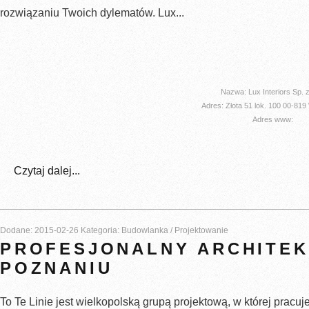
rozwiązaniu Twoich dylematów. Lux...
Nazwa: Lux Interiors Sp. z
Adres: Złota 51 lok. 100 00-81
Adres www:
Czytaj dalej...
Dodane: 2015-02-26
Kategoria: Budowlanka / Projektowanie
PROFESJONALNY ARCHITEK
POZNANIU
To Te Linie jest wielkopolską grupą projektową, w której pracuje