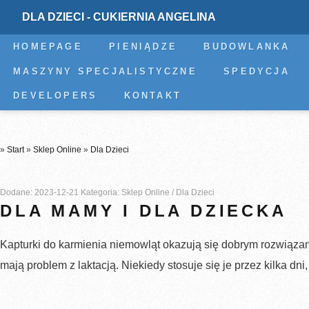
DLA DZIECI - CUKIERNIA ANGELINA
HOMEPAGE
PIENIĄDZE
BUDOWLANKA
MASZYNY SPECJALISTYCZNE
SPEDYCJA
DEVELOPERS
KONTAKT
»
Start
»
Sklep Online
»
Dla Dzieci
Dodane: 2023-12-21
Kategoria: Sklep Online / Dla Dzieci
DLA MAMY I DLA DZIECKA
Kapturki do karmienia niemowląt okazują się dobrym rozwiąza
mają problem z laktacją. Niekiedy stosuje się je przez kilka dni