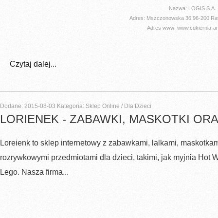
Nazwa: LOGIS S.A.
Adres: Mszczonowska 36 96-200 R
Adres www: www.cukiernia-ang
Czytaj dalej...
Dodane: 2015-08-03
Kategoria: Sklep Online / Dla Dzieci
LORIENEK - ZABAWKI, MASKOTKI ORAZ
Loreienk to sklep internetowy z zabawkami, lalkami, maskotkami
rozrywkowymi przedmiotami dla dzieci, takimi, jak myjnia Hot W
Lego. Nasza firma...