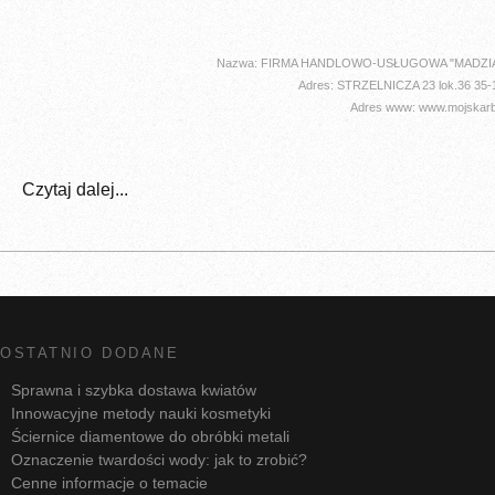
Nazwa: FIRMA HANDLOWO-USŁUGOWA "MADZI
Adres: STRZELNICZA 23 lok.36 3
Adres www: www.mojskarb
Czytaj dalej...
OSTATNIO DODANE
Sprawna i szybka dostawa kwiatów
Innowacyjne metody nauki kosmetyki
Ściernice diamentowe do obróbki metali
Oznaczenie twardości wody: jak to zrobić?
Cenne informacje o temacie