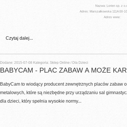
Nazwa: Lorien sp. z o.
Adres: Marszałkowska 111A 00-
Adres www:
Czytaj dalej...
Dodane: 2015-07-08
Kategoria: Sklep Online / Dla Dzieci
BABYCAM - PLAC ZABAW A MOŻE KAR
BabyCam to wiodący producent zewnętrznych placów zabaw o
metalowych, które są niezbędne przy urządzaniu sal gimnastyc
dla dzieci, który spełnia wysokie normy...