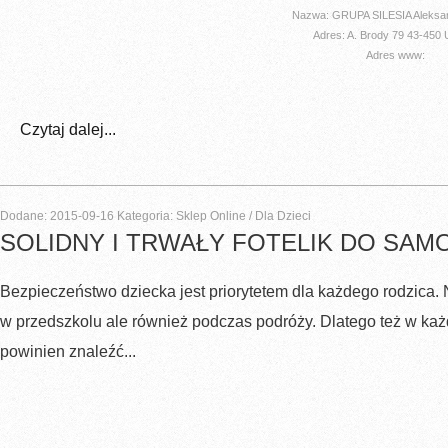
Nazwa: GRUPA SILESIA Aleksan
Adres: A. Brody 79 43-450 
Adres www:
Czytaj dalej...
Dodane: 2015-09-16
Kategoria: Sklep Online / Dla Dzieci
SOLIDNY I TRWAŁY FOTELIK DO SA
Bezpieczeństwo dziecka jest priorytetem dla każdego rodzica. 
w przedszkolu ale również podczas podróży. Dlatego też w k
powinien znaleźć...