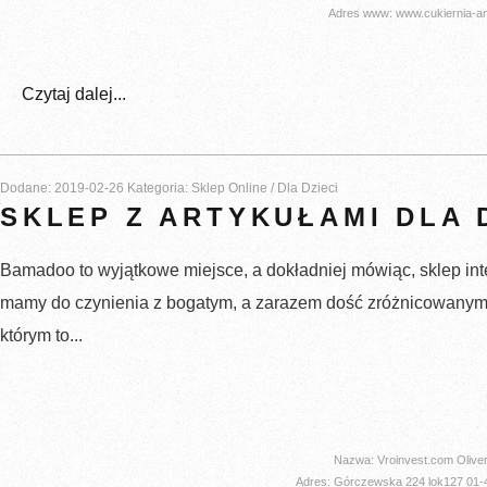
Adres www: www.cukiernia-ang
Czytaj dalej...
Dodane: 2019-02-26
Kategoria: Sklep Online / Dla Dzieci
SKLEP Z ARTYKUŁAMI DLA 
Bamadoo to wyjątkowe miejsce, a dokładniej mówiąc, sklep int
mamy do czynienia z bogatym, a zarazem dość zróżnicowanym
którym to...
Nazwa: Vroinvest.com Olive
Adres: Górczewska 224 lok127 01