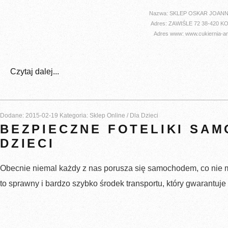
Nazwa: SKLEP OSKAR JOANN
Adres: ZAWIŚLE 72 38-420 
Adres www: www.cukiernia-ang
Czytaj dalej...
Dodane: 2015-02-19
Kategoria: Sklep Online / Dla Dzieci
BEZPIECZNE FOTELIKI SA
DZIECI
Obecnie niemal każdy z nas porusza się samochodem, co nie m
to sprawny i bardzo szybko środek transportu, który gwarantuje