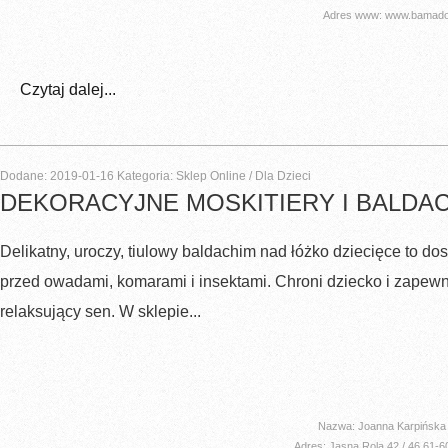
Adres www: www.bamado
Czytaj dalej...
Dodane: 2019-01-16
Kategoria: Sklep Online / Dla Dzieci
DEKORACYJNE MOSKITIERY I BALDAC
Delikatny, uroczy, tiulowy baldachim nad łóżko dziecięce to d
przed owadami, komarami i insektami. Chroni dziecko i zapewn
relaksujący sen. W sklepie...
Nazwa: Joanna Karpińska e
Adres: Jasna Rola 42 / 46 61-