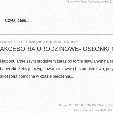
Adres www: https://bombelkovo.pl/12
Czytaj dalej...
Dodane: 2019-11-08
Kategoria: Sklep Online / Dla Dzieci
AKCESORIA URODZINOWE- OSŁONKI 
Najpopularniejszym produktem zaraz po torcie stawianym na s
babeczki. Żeby je przygotować ciekawie i bezproblemowo, prz
akcesoria pomocne w czasie pieczenia,...
Nazwa: SEBASTIAN TOMASZEWSKI - S
Adres: Zaściankowa 96 02-98