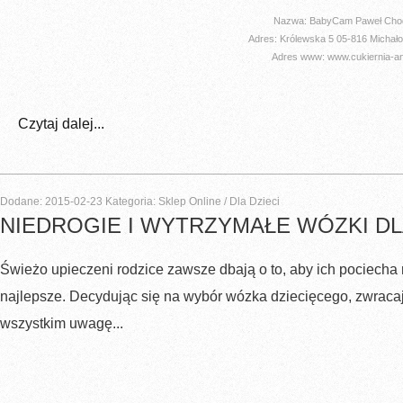
Nazwa: BabyCam Paweł Cho
Adres: Królewska 5 05-816 Michało
Adres www: www.cukiernia-ang
Czytaj dalej...
Dodane: 2015-02-23
Kategoria: Sklep Online / Dla Dzieci
NIEDROGIE I WYTRZYMAŁE WÓZKI DL
Świeżo upieczeni rodzice zawsze dbają o to, aby ich pociecha m
najlepsze. Decydując się na wybór wózka dziecięcego, zwraca
wszystkim uwagę...