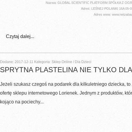
Nazwa: GLOBAL SCIENTIFIC PLATFORM SPÓŁKA Z O
Adres: LEŚNEJ POLANKI 16A 05
Adres www: www.netzabaw
Czytaj dalej...
Dodane: 2017-12-11
Kategoria: Sklep Online / Dla Dzieci
SPRYTNA PLASTELINA NIE TYLKO D
Jeżeli szukasz czegoś na podarek dla kilkuletniego dziecka, to
ofertę sklepu internetowego Lorienek. Jednym z produktów, któ
kojąco na pociechy...