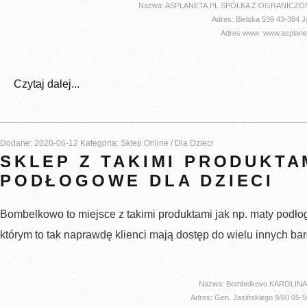
Nazwa: ASPLANETA.PL SPÓŁKA Z OGRANICZ
Adres: Bielska 539 43-384 
Adres www: www.asplanet
Czytaj dalej...
Dodane: 2020-06-12
Kategoria: Sklep Online / Dla Dzieci
SKLEP Z TAKIMI PRODUKTA
PODŁOGOWE DLA DZIECI
Bombelkowo to miejsce z takimi produktami jak np. maty podło
którym to tak naprawdę klienci mają dostęp do wielu innych ba
Nazwa: Bombelkovo KAROLIN
Adres: Gen. Jasińskiego 9/60 05-