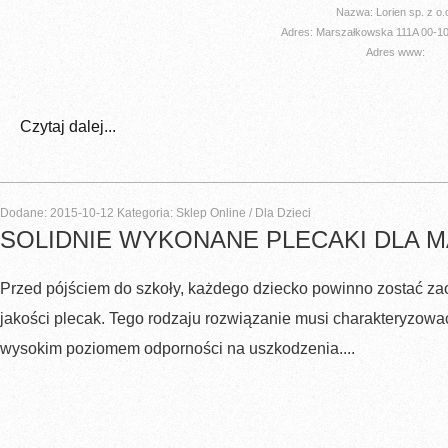
Nazwa: Lorien sp. z o.
Adres: Marszałkowska 111A 00-
Adres www:
Czytaj dalej...
Dodane: 2015-10-12
Kategoria: Sklep Online / Dla Dzieci
SOLIDNIE WYKONANE PLECAKI DLA M
Przed pójściem do szkoły, każdego dziecko powinno zostać za
jakości plecak. Tego rodzaju rozwiązanie musi charakteryzowa
wysokim poziomem odporności na uszkodzenia....