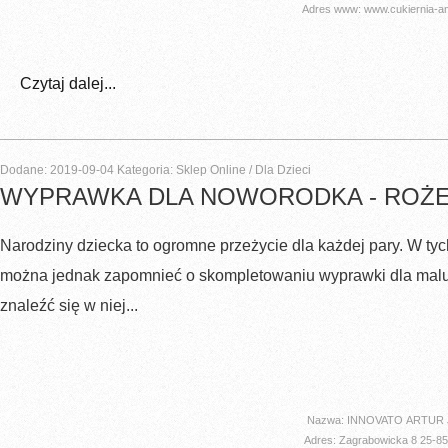
Adres www: www.cukiernia-ang
Czytaj dalej...
Dodane: 2019-09-04
Kategoria: Sklep Online / Dla Dzieci
WYPRAWKA DLA NOWORODKA - ROŻE
Narodziny dziecka to ogromne przeżycie dla każdej pary. W ty
można jednak zapomnieć o skompletowaniu wyprawki dla mal
znaleźć się w niej...
Nazwa: INNOVATO ARTUR
Adres: Zagrabowicka 8 25-­85