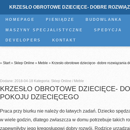
KRZESŁO OBROTOWE DZIECIĘCE- DOBRE ROZWIĄZ
HOMEPAGE
PIENIĄDZE
BUDOWLANKA
MASZYNY SPECJALISTYCZNE
SPEDYCJA
DEVELOPERS
KONTAKT
»
Start
»
Sklep Online
»
Meble
»
Krzesło obrotowe dziecięce- dobre rozwiązania d
Dodane: 2018-04-18
Kategoria: Sklep Online / Meble
KRZESŁO OBROTOWE DZIECIĘCE- DO
POKOJU DZIECIĘCEGO
Praca przy biurku nie należy do łatwych zadań. Dziecko spędza
w wiele godzin, dlatego zwłaszcza w domu potrzebuje takich ro
zapewniłyby jego kręgosłupowi dobry rozwój. Rodzice urządza