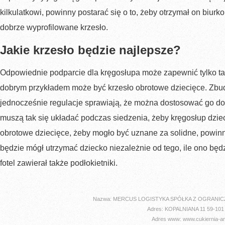
kilkulatkowi, powinny postarać się o to, żeby otrzymał on biurk
dobrze wyprofilowane krzesło.
Jakie krzesło będzie najlepsze?
Odpowiednie podparcie dla kręgosłupa może zapewnić tylko taki
dobrym przykładem może być krzesło obrotowe dziecięce. Zbud
jednocześnie regulacje sprawiają, że można dostosować go do
muszą tak się układać podczas siedzenia, żeby kręgosłup dzie
obrotowe dziecięce, żeby mogło być uznane za solidne, powinno
będzie mógł utrzymać dziecko niezależnie od tego, ile ono bę
fotel zawierał także podłokietniki.
Nazwa: MERCUS LOGISTYKA SPÓŁKA Z OGRANI
Adres: KOPALNIANA 11 59-101 
Adres www: www.cukiernia-ang