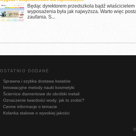
Będąc dyrektorem przedszkola bądź właścicielem 
wyposażenia była jak najwyższa. Warto więc post
zaufania. S...
OSTATNIO DODANE
Sprawna i szybka dostawa kwiatów
Innowacyjne metody nauki kosmetyki
Ściernice diamentowe do obróbki metali
Oznaczenie twardości wody: jak to zrobić?
Cenne informacje o temacie
Kolanka stalowe o wysokiej jakości