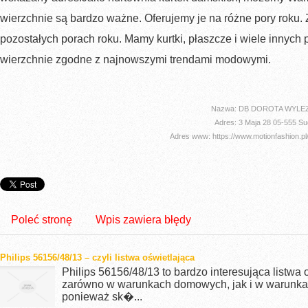
wierzchnie są bardzo ważne. Oferujemy je na różne pory roku. 
pozostałych porach roku. Mamy kurtki, płaszcze i wiele innyc
wierzchnie zgodne z najnowszymi trendami modowymi.
Nazwa: DB DOROTA WYLE
Adres: 3 Maja 28 05-555 Su
Adres www: https://www.motionfashion.pl/
Poleć stronę
Wpis zawiera błędy
Philips 56156/48/13 – czyli listwa oświetlająca
Philips 56156/48/13 to bardzo interesująca listwa 
zarówno w warunkach domowych, jak i w warunkac
ponieważ sk�...