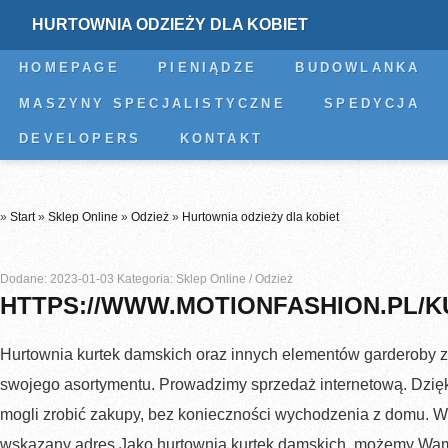
HURTOWNIA ODZIEŻY DLA KOBIET
HOMEPAGE
PIENIĄDZE
BUDOWLANKA
MASZYNY SPECJALISTYCZNE
SPEDYCJA
DEVELOPERS
KONTAKT
»
Start
»
Sklep Online
»
Odzież
»
Hurtownia odzieży dla kobiet
Dodane: 2023-01-03
Kategoria: Sklep Online / Odzież
HTTPS://WWW.MOTIONFASHION.PL/KU
Hurtownia kurtek damskich oraz innych elementów garderoby 
swojego asortymentu. Prowadzimy sprzedaż internetową. Dzięk
mogli zrobić zakupy, bez konieczności wychodzenia z domu. 
wskazany adres.Jako hurtownia kurtek damskich, możemy Wam 